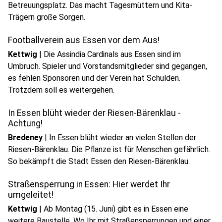
Betreuungsplatz. Das macht Tagesmüttern und Kita-
play_circle
Trägern große Sorgen.
Audio anhören
Footballverein aus Essen vor dem Aus!
Kettwig
|
Die Assindia Cardinals aus Essen sind im
Umbruch. Spieler und Vorstandsmitglieder sind gegangen,
es fehlen Sponsoren und der Verein hat Schulden.
Trotzdem soll es weitergehen.
In Essen blüht wieder der Riesen-Bärenklau -
Achtung!
Bredeney
|
In Essen blüht wieder an vielen Stellen der
Riesen-Bärenklau. Die Pflanze ist für Menschen gefährlich.
So bekämpft die Stadt Essen den Riesen-Bärenklau.
Straßensperrung in Essen: Hier werdet Ihr
umgeleitet!
Kettwig
|
Ab Montag (15. Juni) gibt es in Essen eine
weitere Baustelle. Wo Ihr mit Straßensperrungen und einer