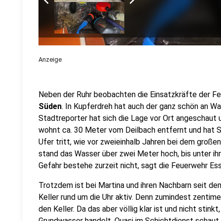
chevron_left
chevron_right
Anzeige
Neben der Ruhr beobachten die Einsatzkräfte der F
Süden
. In Kupferdreh hat auch der ganz schön an 
Stadtreporter hat sich die Lage vor Ort angeschaut 
wohnt ca. 30 Meter vom Deilbach entfernt und hat S
Ufer tritt, wie vor zweieinhalb Jahren bei dem gro
stand das Wasser über zwei Meter hoch, bis unter ih
Gefahr bestehe zurzeit nicht, sagt die Feuerwehr Ess
Trotzdem ist bei Martina und ihren Nachbarn seit d
Keller rund um die Uhr aktiv. Denn zumindest zentim
den Keller. Da das aber völlig klar ist und nicht stin
Grundwasser handelt. Quasi im Schichtdienst schaut 