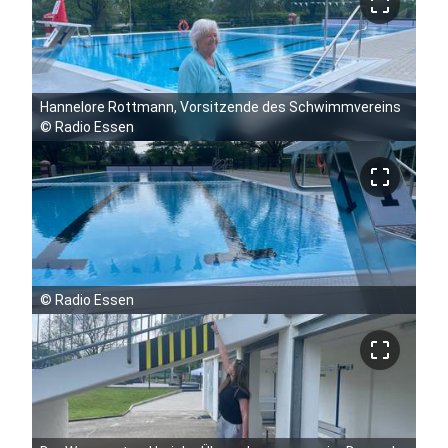
crop_free
Hannelore Rottmann, Vorsitzende des Schwimmvereins
©
Radio Essen
crop_free
©
Radio Essen
crop_free