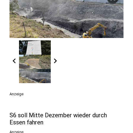
chevron_left
chevron_right
Anzeige
S6 soll Mitte Dezember wieder durch
Essen fahren
Anzeige