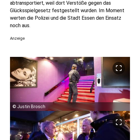
abtransportiert, weil dort Verstöße gegen das
Glücksspielgesetz festgestellt wurden. Im Moment
werten die Polizei und die Stadt Essen den Einsatz
noch aus.
Anzeige
crop_free
©
Justin Brosch
crop_free