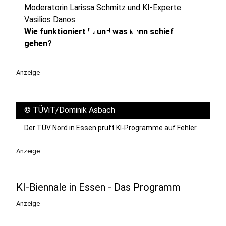
Moderatorin Larissa Schmitz und KI-Experte
play_circle
Vasilios Danos
Wie funktioniert KI und was kann schief
gehen?
Anzeige
©
TÜViT/Dominik Asbach
Der TÜV Nord in Essen prüft KI-Programme auf Fehler
Anzeige
KI-Biennale in Essen - Das Programm
Anzeige