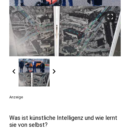
crop_free
chevron_left
chevron_right
Anzeige
Was ist künstliche Intelligenz und wie lernt
sie von selbst?