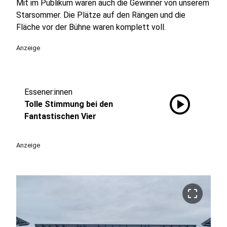
Mit im Publikum waren auch die Gewinner von unserem
Starsommer. Die Plätze auf den Rängen und die
Fläche vor der Bühne waren komplett voll.
Anzeige
Essener:innen
play_circle
Tolle Stimmung bei den
Fantastischen Vier
Anzeige
crop_free