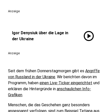
Anzeige
play_circle
Igor Denysiuk über die Lage in
der Ukraine
Anzeige
Seit dem frühen Donnerstagmorgen gibt es
Angriffe
von Russland in der Ukraine
. Wir berichten davon im
Programm, haben
einen Live-Ticker eingerichtet
und
erklären die Hintergründe in
anschaulichen Info-
Grafiken
.
Menschen, die das Geschehen ganz besonders
angespannt verfolgen, sind zum Beispiel Tetjana aus