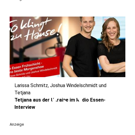
Larissa Schmitz, Joshua Windelschmidt und
play_circle
Tetjana
Tetjana aus der Ukraine im Radio Essen-
Interview
Anzeige