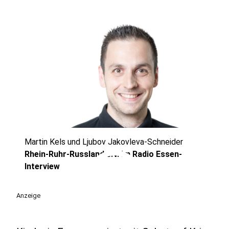
Martin Kels und Ljubov Jakovleva-Schneider
play_circle
Rhein-Ruhr-Russland e.V. im Radio Essen-
Interview
Anzeige