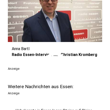
Anna Bartl
play_circle
Radio Essen-Interview mit Christian Kromberg
Anzeige
Weitere Nachrichten aus Essen:
Anzeige