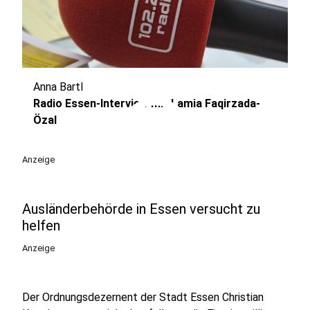
Anna Bartl
play_circle
Radio Essen-Interview mit Lamia Faqirzada-
Özal
Anzeige
Ausländerbehörde in Essen versucht zu
helfen
Anzeige
Der Ordnungsdezernent der Stadt Essen Christian