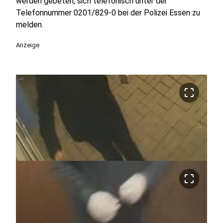
werden gebeten, sich telefonisch unter der
Telefonnummer 0201/829-0 bei der Polizei Essen zu
melden.
Anzeige
crop_free
crop_free