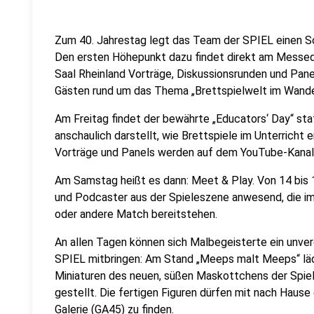
Zum 40. Jahrestag legt das Team der SPIEL einen 
Den ersten Höhepunkt dazu findet direkt am Messedo
Saal Rheinland Vorträge, Diskussionsrunden und Panel
Gästen rund um das Thema „Brettspielwelt im Wandel –
Am Freitag findet der bewährte „Educators‘ Day“ st
anschaulich darstellt, wie Brettspiele im Unterricht
Vorträge und Panels werden auf dem YouTube-Kanal 
Am Samstag heißt es dann: Meet & Play. Von 14 bis 1
und Podcaster aus der Spieleszene anwesend, die im
oder andere Match bereitstehen.
An allen Tagen können sich Malbegeisterte ein unver
SPIEL mitbringen: Am Stand „Meeps malt Meeps“ lä
Miniaturen des neuen, süßen Maskottchens der Spie
gestellt. Die fertigen Figuren dürfen mit nach Haus
Galerie (GA45) zu finden.