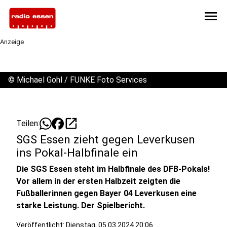
menu
Anzeige
©
Michael Gohl / FUNKE Foto Services
open_in_new
Teilen:
SGS Essen zieht gegen Leverkusen
ins Pokal-Halbfinale ein
Die SGS Essen steht im Halbfinale des DFB-Pokals!
Vor allem in der ersten Halbzeit zeigten die
Fußballerinnen gegen Bayer 04 Leverkusen eine
starke Leistung. Der Spielbericht.
Veröffentlicht:
Dienstag, 05.03.2024 20:06