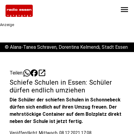
menu
Anzeige
©
Alana-Tanea Schraven, Dorentina Kelmendi, Stadt Essen
open_in_new
Teilen:
Schiefe Schulen in Essen: Schüler
dürfen endlich umziehen
Die Schüler der schiefen Schulen in Schonnebeck
dürfen sich endlich auf ihren Umzug freuen. Der
mehrstöckige Container auf dem Bolzplatz direkt
neben der Schule ist jetzt fertig.
Veröffentlicht:
Mittwoch, 08.12.2021 17:08