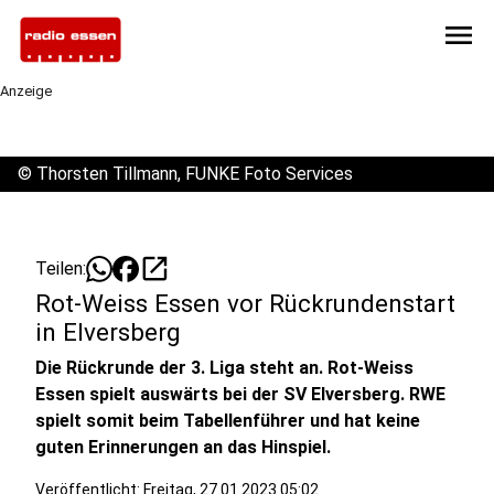
menu
Anzeige
©
Thorsten Tillmann, FUNKE Foto Services
open_in_new
Teilen:
Rot-Weiss Essen vor Rückrundenstart
in Elversberg
Die Rückrunde der 3. Liga steht an. Rot-Weiss
Essen spielt auswärts bei der SV Elversberg. RWE
spielt somit beim Tabellenführer und hat keine
guten Erinnerungen an das Hinspiel.
Veröffentlicht:
Freitag, 27.01.2023 05:02