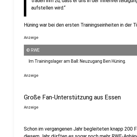
trauen ihm zu, dass er uns in der Innenverteidigun
aufstellen wird.“
Hüning war bei den ersten Trainingseinheiten in der T
Anzeige
©
RWE
Im Trainingslager am Ball: Neuzugang Ben Hüning.
Anzeige
Große Fan-Unterstützung aus Essen
Anzeige
Schon im vergangenen Jahr begleiteten knapp 200 Fan
diesem Jahr dürften es sogar noch mehr RWE-Anhänge