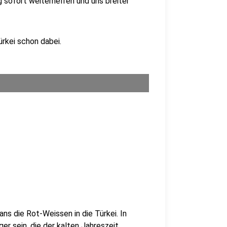
g sofort weiterhelfen und uns breiter
ürkei schon dabei.
s die Rot-Weissen in die Türkei. In
r sein, die der kalten Jahreszeit