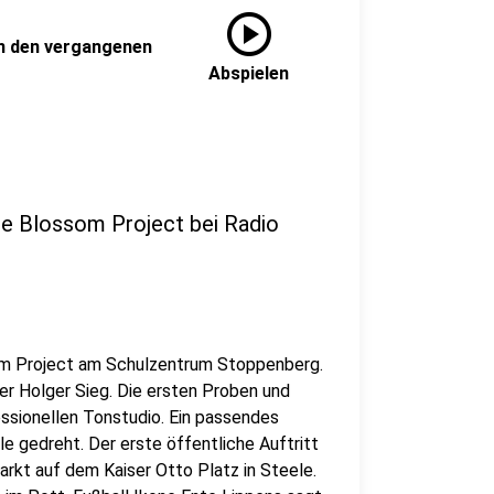
play_circle
in den vergangenen
Abspielen
e Blossom Project bei Radio
som Project am Schulzentrum Stoppenberg.
er Holger Sieg. Die ersten Proben und
ssionellen Tonstudio. Ein passendes
e gedreht. Der erste öffentliche Auftritt
kt auf dem Kaiser Otto Platz in Steele.