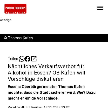
menu
Anzeige
©
Thomas Kufen
open_in_new
Teilen:
Nächtliches Verkaufsverbot für
Alkohol in Essen? OB Kufen will
Vorschläge diskutieren
Essens Oberbürgermeister Thomas Kufen
möchte, dass die Stadt sicherer wird. Wie? Dazu
macht er einige Vorschläge.
Veröffentlicht:
Freitag, 14.11.2025 13:32