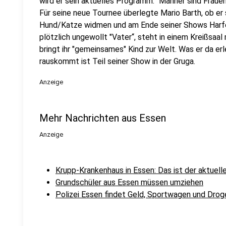
wird er sein aktuelles Programm: "Männer sind Frauen 
Für seine neue Tournee überlegte Mario Barth, ob e
Hund/Katze widmen und am Ende seiner Shows Harfe 
plötzlich ungewollt "Vater“, steht in einem Kreißsaal 
bringt ihr "gemeinsames" Kind zur Welt. Was er da e
rauskommt ist Teil seiner Show in der Gruga.
Anzeige
Mehr Nachrichten aus Essen
Anzeige
Krupp-Krankenhaus in Essen: Das ist der aktuell
Grundschüler aus Essen müssen umziehen
Polizei Essen findet Geld, Sportwagen und Drog