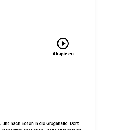
play_circle
Abspielen
ns nach Essen in die Grugahalle. Dort