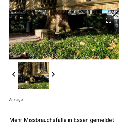
crop_free
chevron_left
chevron_right
Anzeige
Mehr Missbrauchsfälle in Essen gemeldet