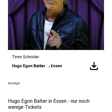
Timm Schröder
play_circle
download
Hugo Egon Balder in Essen
Anzeige
Hugo Egon Balter in Essen - nur noch
wenige Tickets