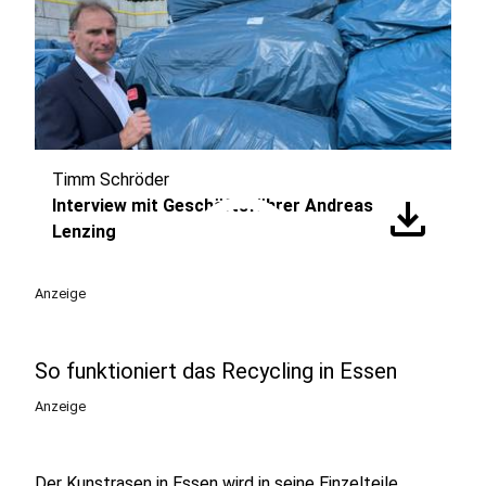
Timm Schröder
play_circle
download
Interview mit Geschäftsführer Andreas
Lenzing
Anzeige
So funktioniert das Recycling in Essen
Anzeige
Der Kunstrasen in Essen wird in seine Einzelteile