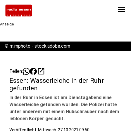
menu
Anzeige
©
m.mphoto - stock.adobe.com
open_in_new
Teilen:
Essen: Wasserleiche in der Ruhr
gefunden
In der Ruhr in Essen ist am Dienstagabend eine
Wasserleiche gefunden worden. Die Polizei hatte
unter anderem mit einem Hubschrauber nach dem
leblosen Körper gesucht.
Veröffentlicht:
Mittwoch, 27.10.2021 09:50