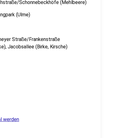
ruchstraße/Schonnebeckhöfe (Mehlbeere)
ingpark (Ulme)
eneyer Straße/Frankenstraße
e), Jacobsallee (Birke, Kirsche)
al werden