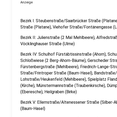
Anzeige
Bezirk I: Steubenstraße/Saarbrücker Straße (Platan
Straße (Platane), Viehofer Straße/Fontänengasse (L
Bezirk II: Julienstraße (2 Mal Mehlbeere), Alfredst
Vöcklinghauser Straße (Ulme)
Bezirk IV: Schulhof Fürstäbtissinstraße (Ahorn), Sch
Schloßwiese (2 Berg-Ahorn-Bäume), Gerscheder Stra
Fürstenbergstraße (Mehlbeere), Friedrich-Lange-Str
Straße/Frintroper Straße (Baum-Hasel), Bandstraße
Lohstraße/Heukenfeld (Mehlbeere), Spielplatz Fland
(Kirche), Münstermannstraße (Traubenkirsche), Düm
(Eberesche), Heilgraben (Birke)
Bezirk V: Ellernstraße/Altenessener Straße (Silber-
(Baum-Hasel)