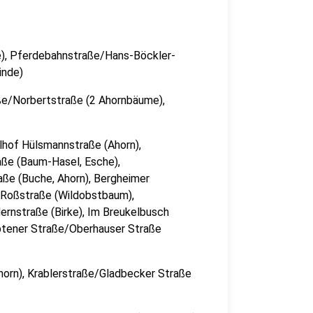
e), Pferdebahnstraße/Hans-Böckler-
inde)
raße/Norbertstraße (2 Ahornbäume),
ulhof Hülsmannstraße (Ahorn),
ße (Baum-Hasel, Esche),
aße (Buche, Ahorn), Bergheimer
/Roßstraße (Wildobstbaum),
ernstraße (Birke), Im Breukelbusch
ptener Straße/Oberhauser Straße
Ahorn), Krablerstraße/Gladbecker Straße