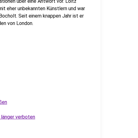
tionen über eine Antwort vor. Loitz
 mit eher unbekannten Künstlern und war
cholt. Seit einem knappen Jahr ist er
den von London.
eßen
 länger verboten