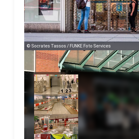
©
Socrates Tassos / FUNKE Foto Services
Demo der Galeria Karstadt Kaufhof Mitarbeiter in Oberh
©
verdi