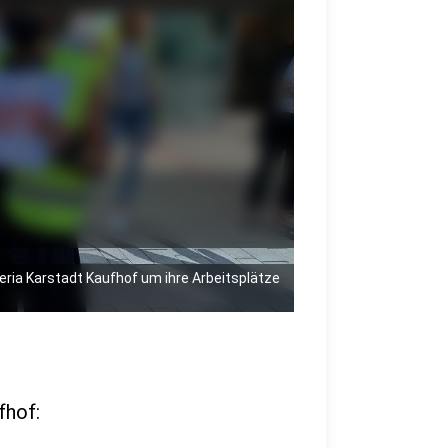
crop_free
eria Karstadt Kaufhof um ihre Arbeitsplätze
fhof: