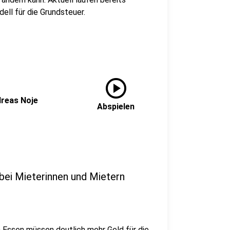
ll für die Grundsteuer.
play_circle
dreas Noje
Abspielen
 bei Mieterinnen und Mietern
 Essen müssen deutlich mehr Geld für die