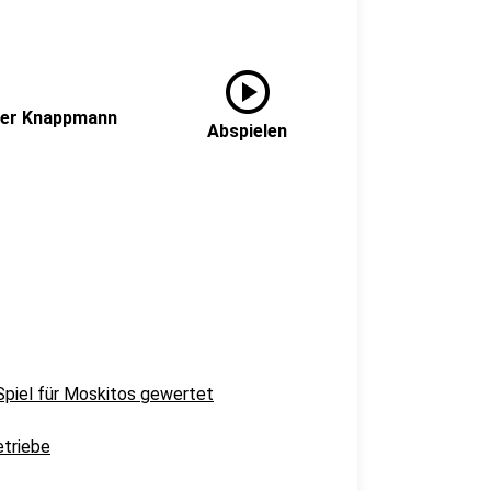
play_circle
eter Knappmann
Abspielen
 Spiel für Moskitos gewertet
etriebe