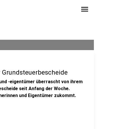
menu
r Grundsteuerbescheide
 und -eigentümer überrascht von ihrem
escheide seit Anfang der Woche.
tümerinnen und Eigentümer zukommt.