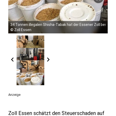
34 Tonnen illegalen Shisha-Tabak hat der Essener Zoll beschla
©
Zoll Essen
chevron_left
chevron_right
Anzeige
Zoll Essen schätzt den Steuerschaden auf