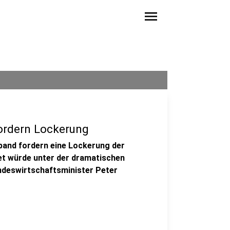
menu
rdern Lockerung
band fordern eine Lockerung der
t würde unter der dramatischen
Bundeswirtschaftsminister Peter