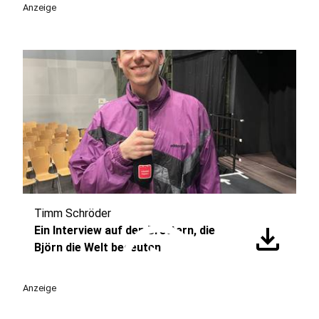
Anzeige
Timm Schröder
play_circle
download
Ein Interview auf den Brettern, die
Björn die Welt bedeuten
Anzeige