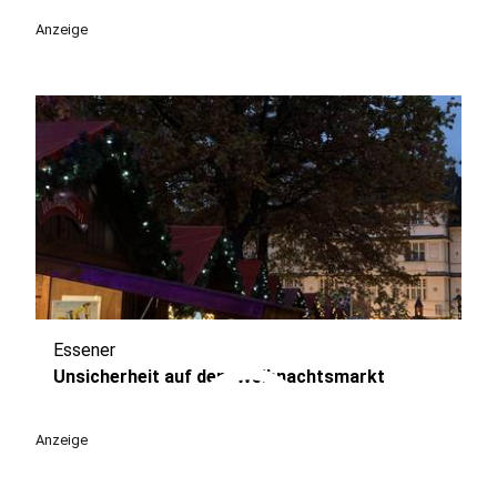
Anzeige
Essener
play_circle
Unsicherheit auf dem Weihnachtsmarkt
Anzeige