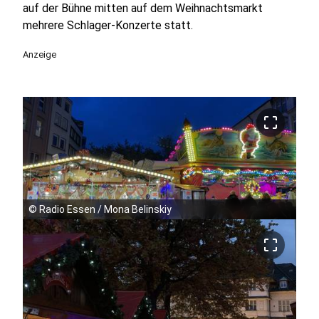
auf der Bühne mitten auf dem Weihnachtsmarkt
mehrere Schlager-Konzerte statt.
Anzeige
crop_free
©
Radio Essen / Mona Belinskiy
crop_free