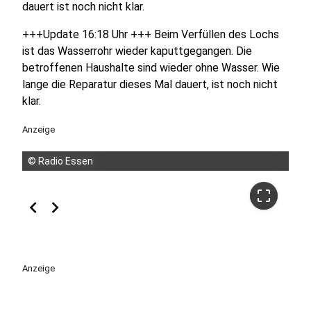
dauert ist noch nicht klar.
+++Update 16:18 Uhr +++ Beim Verfüllen des Lochs
ist das Wasserrohr wieder kaputtgegangen. Die
betroffenen Haushalte sind wieder ohne Wasser. Wie
lange die Reparatur dieses Mal dauert, ist noch nicht
klar.
Anzeige
©
©
Radio Essen
Radio Essen
crop_free
crop_free
chevron_left
chevron_right
Anzeige