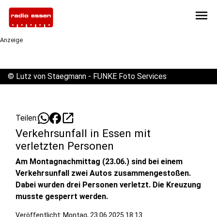
menu
Anzeige
©
Lutz von Staegmann - FUNKE Foto Services
open_in_new
Teilen:
Verkehrsunfall in Essen mit
verletzten Personen
Am Montagnachmittag (23.06.) sind bei einem
Verkehrsunfall zwei Autos zusammengestoßen.
Dabei wurden drei Personen verletzt. Die Kreuzung
musste gesperrt werden.
Veröffentlicht:
Montag, 23.06.2025 18:13