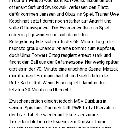
In der 64. Minute wechselt Rot-Weiss Essen erneut
offensiv: Safi und Swakowski verlassen den Platz,
dafür kommen Janssen und Obuz ins Spiel. Trainer Uwe
Koschinat setzt damit noch stärker auf Angriff und
volle Offensivpower. Die Essener wollen das Spiel
unbedingt gewinnen und sich damit den
Relegationsplatz sichern. In der 68. Minute folgt die
nächste große Chance: Abiama kommt zum Kopfball,
doch Ulms Torwart Ortag reagiert erneut stark und
fischt den Ball aus der Gefahrenzone. Nur wenig später
gibt es in der 70. Minute eine unschöne Szene: Matzak
räumt erneut Hofmann hart ab und sieht dafür die
Rote Karte. Rot-Weiss Essen spielt damit in den
letzten 20 Minuten in Überzahl.
Zwischenzeitlich gleicht jedoch MSV Duisburg in
seinem Spiel aus. Dadurch fällt RWE trotz Überzahl in
der Live-Tabelle wieder auf Platz vier zurück.
Trotzdem bleiben die Essener am Drücker: Immer