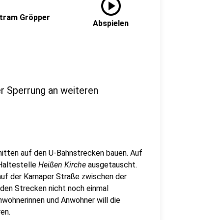
play_circle
rtram Gröpper
Abspielen
er Sperrung an weiteren
hnitten auf den U-Bahnstrecken bauen. Auf
 Haltestelle
Heißen Kirche
ausgetauscht.
auf der Karnaper Straße zwischen der
den Strecken nicht noch einmal
Anwohnerinnen und Anwohner will die
ren.