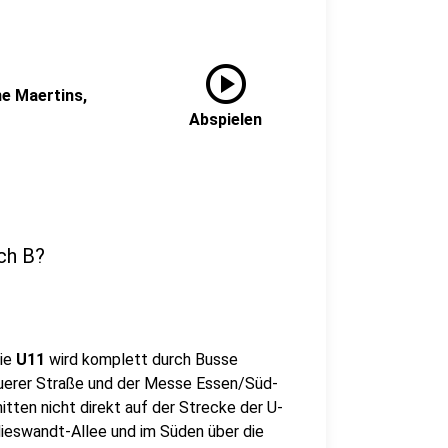
play_circle
ne Maertins,
Abspielen
ch B?
Die
U11
wird komplett durch Busse
Buerer Straße und der Messe Essen/Süd-
itten nicht direkt auf der Strecke der U-
Nieswandt-Allee und im Süden über die