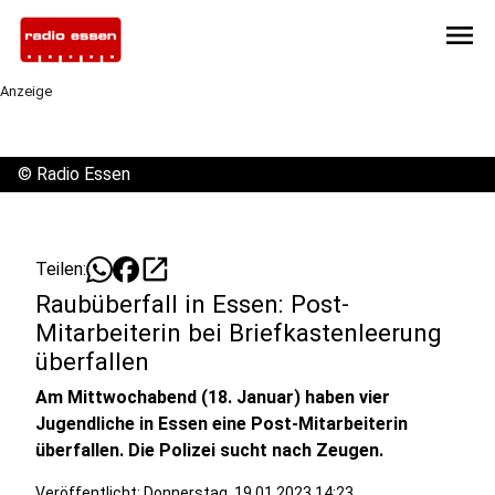
menu
Anzeige
©
Radio Essen
open_in_new
Teilen:
Raubüberfall in Essen: Post-
Mitarbeiterin bei Briefkastenleerung
überfallen
Am Mittwochabend (18. Januar) haben vier
Jugendliche in Essen eine Post-Mitarbeiterin
überfallen. Die Polizei sucht nach Zeugen.
Veröffentlicht:
Donnerstag, 19.01.2023 14:23