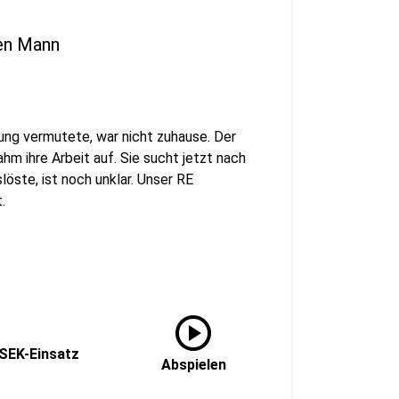
ten Mann
ung vermutete, war nicht zuhause. Der
hm ihre Arbeit auf. Sie sucht jetzt nach
öste, ist noch unklar. Unser RE
.
play_circle
 SEK-Einsatz
Abspielen