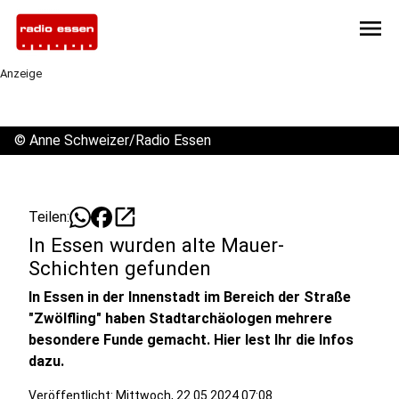
menu
Anzeige
©
Anne Schweizer/Radio Essen
open_in_new
Teilen:
In Essen wurden alte Mauer-
Schichten gefunden
In Essen in der Innenstadt im Bereich der Straße
"Zwölfling" haben Stadtarchäologen mehrere
besondere Funde gemacht. Hier lest Ihr die Infos
dazu.
Veröffentlicht:
Mittwoch, 22.05.2024 07:08