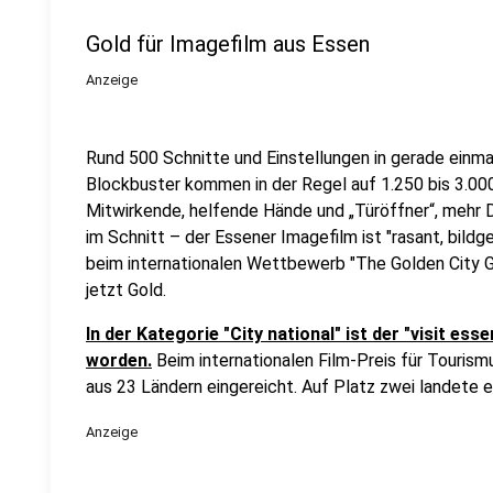
Gold für Imagefilm aus Essen
Anzeige
Rund 500 Schnitte und Einstellungen in gerade einma
Blockbuster kommen in der Regel auf 1.250 bis 3.000
Mitwirkende, helfende Hände und „Türöffner“, mehr D
im Schnitt – der Essener Imagefilm ist "rasant, bildg
beim internationalen Wettbewerb "The Golden City G
jetzt Gold.
In der Kategorie "City national" ist der "visit es
worden.
Beim internationalen Film-Preis für Tourism
aus 23 Ländern eingereicht. Auf Platz zwei landete e
Anzeige