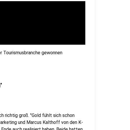
t der Tourismusbranche gewonnen
"
h richtig groß. "Gold fühlt sich schon
Marketing und Marcus Kalthoff von den K-
 Ende auch realisiert haben. Beide hatten