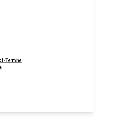
pf-Termine
e