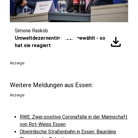
Simone Raskob
play_circle
download
Umweltdezernentin wiedergewählt - so
hat sie reagiert
Anzeige
Weitere Meldungen aus Essen:
Anzeige
RWE: Zwei positive Coronafälle in der Mannschaft
von Rot-Weiss Essen
Oberirdische Straßenbahn in Essen: Baupläne