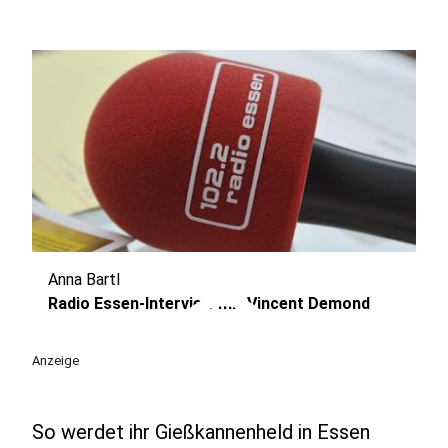
Anna Bartl
play_circle
Radio Essen-Interview mit Vincent Demond
Anzeige
So werdet ihr Gießkannenheld in Essen