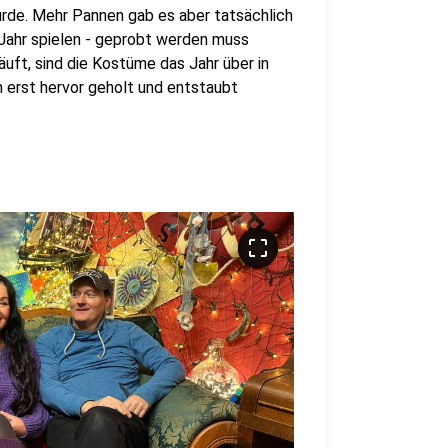
rde. Mehr Pannen gab es aber tatsächlich
 Jahr spielen - geprobt werden muss
uft, sind die Kostüme das Jahr über in
 erst hervor geholt und entstaubt
crop_free
crop_free
crop_free