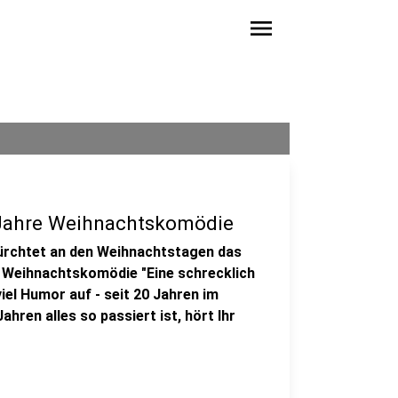
menu
0 Jahre Weihnachtskomödie
fürchtet an den Weihnachtstagen das
ie Weihnachtskomödie "Eine schrecklich
el Humor auf - seit 20 Jahren im
hren alles so passiert ist, hört Ihr