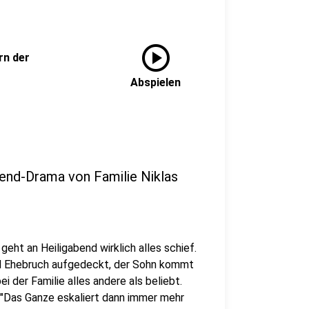
play_circle
rn der
Abspielen
bend-Drama von Familie Niklas
geht an Heiligabend wirklich alles schief.
ird Ehebruch aufgedeckt, der Sohn kommt
i der Familie alles andere als beliebt.
"Das Ganze eskaliert dann immer mehr