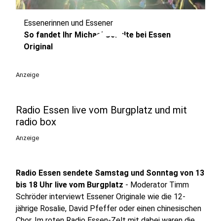
Essenerinnen und Essener
play_circle
So fandet Ihr Michael Schulte bei Essen
Original
Anzeige
Radio Essen live vom Burgplatz und mit
radio box
Anzeige
Radio Essen sendete Samstag und Sonntag von 13
bis 18 Uhr live vom Burgplatz
- Moderator Timm
Schröder interviewt Essener Originale wie die 12-
jährige Rosalie, David Pfeffer oder einen chinesischen
Chor. Im roten Radio Essen-Zelt mit dabei waren die