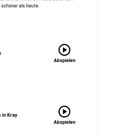
 schöner als heute.
play_circle
y
Abspielen
play_circle
 in Kray
Abspielen