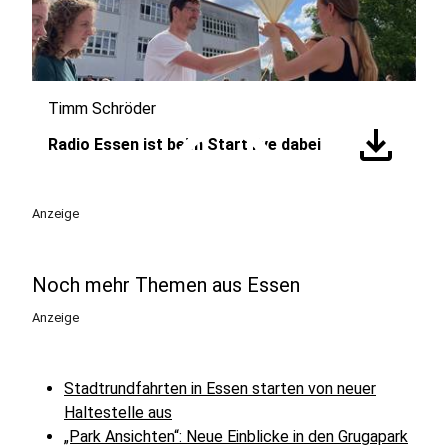
Timm Schröder
play_circle
download
Radio Essen ist beim Start live dabei
Anzeige
Noch mehr Themen aus Essen
Anzeige
Stadtrundfahrten in Essen starten von neuer
Haltestelle aus
„Park Ansichten“: Neue Einblicke in den Grugapark