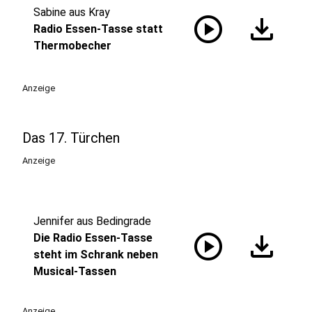
Sabine aus Kray
play_circle
download
Radio Essen-Tasse statt
Thermobecher
Anzeige
Das 17. Türchen
Anzeige
Jennifer aus Bedingrade
play_circle
download
Die Radio Essen-Tasse
steht im Schrank neben
Musical-Tassen
Anzeige