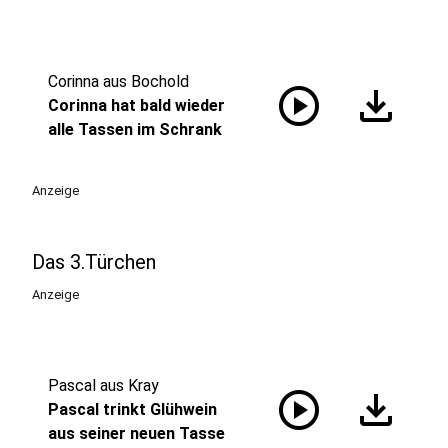
Corinna aus Bochold
play_circle
download
Corinna hat bald wieder
alle Tassen im Schrank
Anzeige
Das 3.Türchen
Anzeige
Pascal aus Kray
play_circle
download
Pascal trinkt Glühwein
aus seiner neuen Tasse