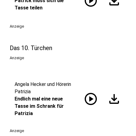
play_circle
download
Patrick muss sich die
Tasse teilen
Anzeige
Das 10. Türchen
Anzeige
Angela Hecker und Hörerin
Patrizia
play_circle
download
Endlich mal eine neue
Tasse im Schrank für
Patrizia
Anzeige