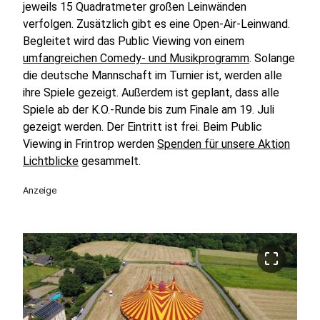
jeweils 15 Quadratmeter großen Leinwänden
verfolgen. Zusätzlich gibt es eine Open-Air-Leinwand.
Begleitet wird das Public Viewing von einem
umfangreichen Comedy- und Musikprogramm
. Solange
die deutsche Mannschaft im Turnier ist, werden alle
ihre Spiele gezeigt. Außerdem ist geplant, dass alle
Spiele ab der K.O.-Runde bis zum Finale am 19. Juli
gezeigt werden. Der Eintritt ist frei. Beim Public
Viewing in Frintrop werden
Spenden für unsere Aktion
Lichtblicke
gesammelt.
Anzeige
crop_free