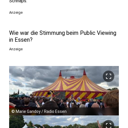
Schnaps.
Anzeige
Wie war die Stimmung beim Public Viewing
in Essen?
Anzeige
crop_free
©
Marie Gandoy / Radio Essen
crop_free