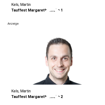
Kels, Martin
play_circle
Tauffest Margarethenhöhe 1
Anzeige
Kels, Martin
Tauffest Margarethenhöhe 2