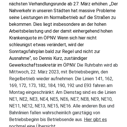
nächsten Verhandlungsrunde ab 27. März erhöhen. „Der
Nahverkehr in unseren Städten hat massive Probleme
seine Leistungen im Normalbetrieb auf die Straßen zu
bekommen. Dies liegt insbesondere an der hohen
Arbeitsbelastung und der damit einhergehend hohen
Krankenquote im ÖPNV. Wenn sich hier nicht
schleunigst etwas verändert, wird der
Sonntagsfahrplan bald zur Regel und nicht zur
Ausnahme“, so Dennis Kurz, zuständiger
Gewerkschaftssekretär im ÖPNV.
Die Ruhrbahn wird ab
Mittwoch, 22. März 2023, mit Betriebsbeginn, den
Regelbetrieb wieder aufnehmen. Die Linien 141, 162,
169, 172, 173, 182, 184, 190, 192 und E93 fahren am
Montag eingeschränkt. Am Dienstag sind es die Linien
NE1, NE2, NE3, NE4, NE5, NE6, NE7, NE8, NE9, NE10,
NE11, NE12, NE13, NE15, NE16. Alle anderen Bus und
Bahnlinien fallen wahrscheinlich ganztägig von
Betriebsbeginn bis Betriebsende aus.
Hier gibt es
nochmal eine Übersicht.