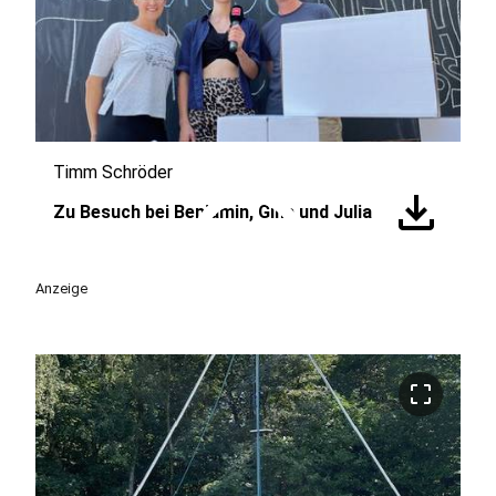
Timm Schröder
play_circle
download
Zu Besuch bei Benjamin, Gina und Julia
Anzeige
crop_free