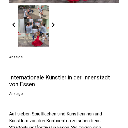
chevron_left
chevron_right
Anzeige
Internationale Künstler in der Innenstadt
von Essen
Anzeige
Auf sieben Spielflächen sind Künstlerinnen und
Künstlern von drei Kontinenten zu sehen beim
Straßenkunstfestival in Essen. Sie zeigen eine