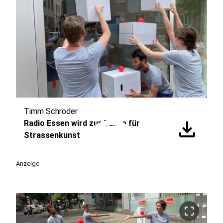
Timm Schröder
play_circle
download
Radio Essen wird zur Bühne für
Strassenkunst
Anzeige
crop_free