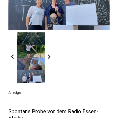
chevron_left
chevron_right
Anzeige
Spontane Probe vor dem Radio Essen-
Studio