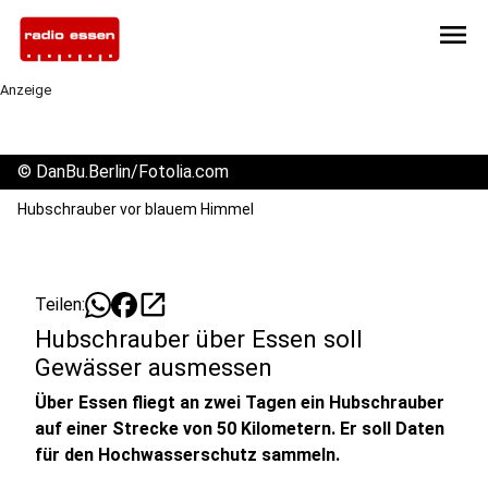
menu
Anzeige
©
DanBu.Berlin/Fotolia.com
Hubschrauber vor blauem Himmel
open_in_new
Teilen:
Hubschrauber über Essen soll
Gewässer ausmessen
Über Essen fliegt an zwei Tagen ein Hubschrauber
auf einer Strecke von 50 Kilometern. Er soll Daten
für den Hochwasserschutz sammeln.